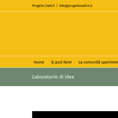
Salta
Progetto Switch
|
info@progettoswitch.it
al
contenuto
Home
Si può fare!
La comunità sperimen
Laboratorio di idee