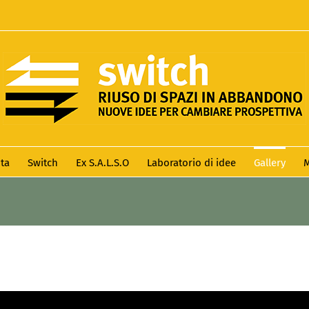
ta
Switch
Ex S.A.L.S.O
Laboratorio di idee
Gallery
M