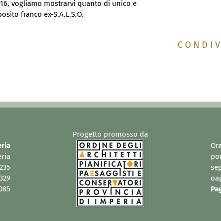
2016, vogliamo mostrarvi quanto di unico e
posito franco ex-S.A.L.S.O.
C O N D I V 
Progetto promosso da
eria
Ora
eria
pom
1235
seg
8329
oa
0085
Pa