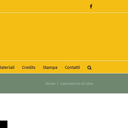
Facebook
ateriali
Credits
Stampa
Contatti
Home
Laboratorio di idee