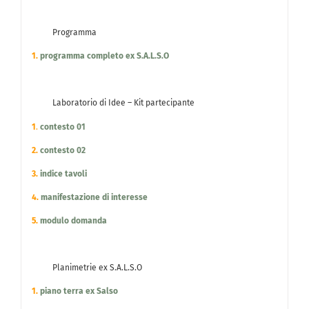
Programma
1.
programma completo ex S.A.L.S.O
Laboratorio di Idee – Kit partecipante
1
.
contesto 01
2.
co
nte
sto 02
3.
indice tavoli
4.
manifestazione di interesse
5.
modulo domanda
Planimetrie ex S.A.L.S.O
1.
piano terra ex Salso