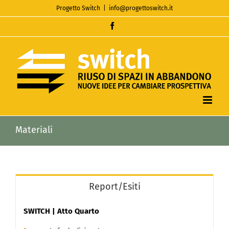
Salta
Progetto Switch
|
info@progettoswitch.it
al
Facebook
contenuto
Materiali
Report/Esiti
SWITCH | Atto Quarto